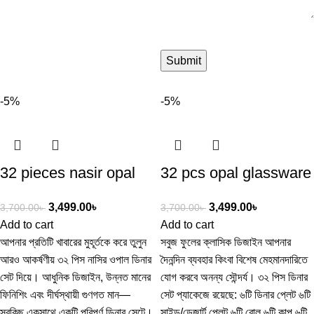
Submit
-5%
-5%
32 pieces nasir opal
32 pcs opal glassware
dinner set
dinner set
3,499.00
৳
3,499.00
৳
3,700.00
৳
3,700.00
৳
Add to cart
Add to cart
আপনার প্রতিটি খাবারের মুহূর্তকে করে তুলুন
সবুজ ফুলের ক্লাসিক ডিজাইন আপনার
আরও আকর্ষণীয় ৩২ পিস নাসির ওপাল ডিনার
দৈনন্দিন ব্যবহার কিংবা বিশেষ মেহমানদারিতে
সেট দিয়ে। আধুনিক ডিজাইন, উন্নত মানের
যোগ করবে অনন্য সৌন্দর্য। ৩২ পিস ডিনার
ফিনিশিং এবং দীর্ঘস্থায়ী গুণগত মান—
সেট প্যাকেজে রয়েছে: ৬টি ডিনার প্লেট ৬টি
সবকিছু একসাথে একটি পরিপূর্ণ ডিনার সেটে।
সাইড/ডেজার্ট প্লেট ৬টি বোল ৬টি কাপ ৬টি