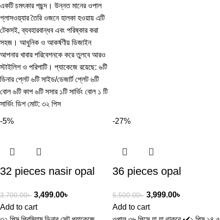
একটি চমৎকার পছন্দ। উন্নত মানের ওপাল
গ্লাসওয়্যার তৈরি ওজনে হালকা হওয়ায় এটি
টেকসই, ব্যবহারবান্ধব এবং পরিষ্কার করা
সহজ। আধুনিক ও আকর্ষণীয় ডিজাইন
আপনার খাবার পরিবেশনকে করে তুলবে আরও
স্টাইলিশ ও পরিপাটি। প্যাকেজে রয়েছে: ৬টি
ডিনার প্লেট ৬টি সাইড/ডেজার্ট প্লেট ৬টি
বোল ৬টি কাপ ৬টি সসার ১টি সার্ভিং বোল ১ টি
সার্ভিং ডিশ মোট: ৩২ পিস
-5%
-27%
32 pieces nasir opal
36 pieces opal
dinner set
glassware dinner set
3,499.00
৳
3,999.00
৳
3,700.00
৳
5,500.00
৳
Add to cart
Add to cart
৩২ পিস প্রিমিয়াম ডিনার সেট প্যাকেজে
ওপাল ৩৬ পিসে যা যা থাকবে ✔️১ পিস ১৪.৫