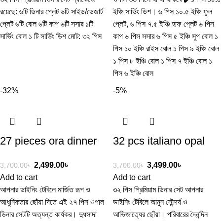
রয়েছে: ৬টি ডিনার প্লেট ৬টি সাইড/ডেজার্ট
ইঞ্চি সার্ভিং ডিশ। ৬ পিস ১০.৫ ইঞ্চি ফুল
প্লেট ৬টি বোল ৬টি কাপ ৬টি সসার ১টি
প্লেট, ৬ পিস ৭.৫ ইঞ্চি হাফ প্লেট ৬ পিস
সার্ভিং বোল ১ টি সার্ভিং ডিশ মোট: ৩২ পিস
কাপ ৬ পিস সসার ৬ পিস ৫ ইঞ্চি সুপ বোল ১
পিস ১০ ইঞ্চি রাইস বোল ১ পিস ৯ ইঞ্চি বোল
১ পিস ৮ ইঞ্চি বোল ১ পিস ৭ ইঞ্চি বোল ১
পিস ৬ ইঞ্চি বোল
-32%
-5%
27 pieces ora dinner
32 pcs italiano opal
set
glassware dinner set
2,499.00
৳
3,499.00
৳
3,700.00
৳
3,700.00
৳
Add to cart
Add to cart
আপনার ডাইনিং টেবিলে মার্জিত রূপ ও
৩২ পিস প্রিমিয়াম ডিনার সেট আপনার
আধুনিকতার ছোঁয়া দিতে এই ২৭ পিস ওপাল
ডাইনিং টেবিলে আনুন সৌন্দর্য ও
ডিনার সেটটি অত্যন্ত কার্যকর। দুধসাদা
আভিজাত্যের ছোঁয়া। পরিবারের দৈনন্দিন