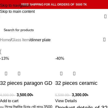
FREE SHIPPING FOR ALL ORDERS OF 5000 TK
Skip to navigation
Skip to main content
Home
Glass Item
dinner plate
-13%
-40%
32 pieces paragon GD
32 pieces ceramic
22 dinner set
dinner set
3,500.00
৳
3,300.00
৳
4,000.00
৳
5,500.00
৳
Add to cart
View Details
Product details of 32
৩২ পিসের সিরামিক ডিনার সেট মাত্র 3500