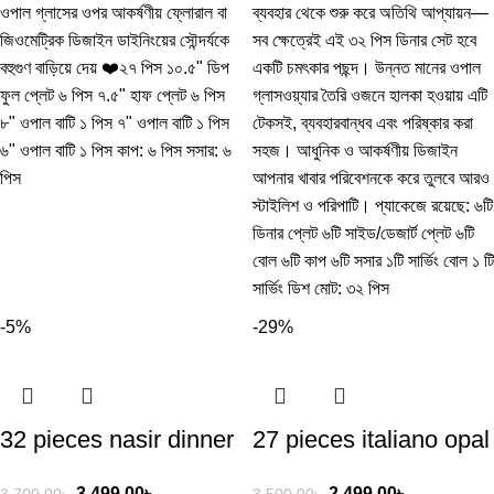
ওপাল গ্লাসের ওপর আকর্ষণীয় ফ্লোরাল বা
ব্যবহার থেকে শুরু করে অতিথি আপ্যায়ন—
জিওমেট্রিক ডিজাইন ডাইনিংয়ের সৌন্দর্যকে
সব ক্ষেত্রেই এই ৩২ পিস ডিনার সেট হবে
বহুগুণ বাড়িয়ে দেয় ❤️২৭ পিস ১০.৫" ডিপ
একটি চমৎকার পছন্দ। উন্নত মানের ওপাল
ফুল প্লেট ৬ পিস ৭.৫" হাফ প্লেট ৬ পিস
গ্লাসওয়্যার তৈরি ওজনে হালকা হওয়ায় এটি
৮" ওপাল বাটি ১ পিস ৭" ওপাল বাটি ১ পিস
টেকসই, ব্যবহারবান্ধব এবং পরিষ্কার করা
৬" ওপাল বাটি ১ পিস কাপ: ৬ পিস সসার: ৬
সহজ। আধুনিক ও আকর্ষণীয় ডিজাইন
পিস
আপনার খাবার পরিবেশনকে করে তুলবে আরও
স্টাইলিশ ও পরিপাটি। প্যাকেজে রয়েছে: ৬টি
ডিনার প্লেট ৬টি সাইড/ডেজার্ট প্লেট ৬টি
বোল ৬টি কাপ ৬টি সসার ১টি সার্ভিং বোল ১ টি
সার্ভিং ডিশ মোট: ৩২ পিস
-5%
-29%
32 pieces nasir dinner
27 pieces italiano opal
set
dinner set
3,499.00
৳
2,499.00
৳