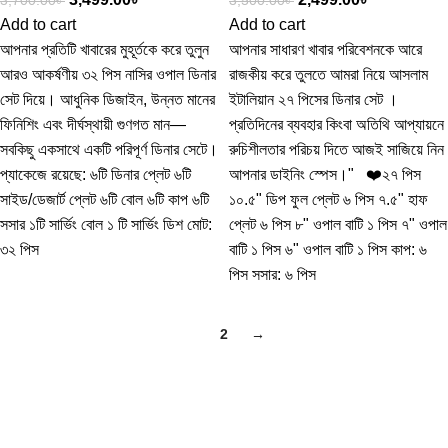
3,700.00
৳
3,500.00
৳
Add to cart
Add to cart
আপনার প্রতিটি খাবারের মুহূর্তকে করে তুলুন
আপনার সাধারণ খাবার পরিবেশনকে আরে
আরও আকর্ষণীয় ৩২ পিস নাসির ওপাল ডিনার
রাজকীয় করে তুলতে আমরা নিয়ে আসলাম
সেট দিয়ে। আধুনিক ডিজাইন, উন্নত মানের
ইটালিয়ান ২৭ পিসের ডিনার সেট ।
ফিনিশিং এবং দীর্ঘস্থায়ী গুণগত মান—
প্রতিদিনের ব্যবহার কিংবা অতিথি আপ্যায়নে
সবকিছু একসাথে একটি পরিপূর্ণ ডিনার সেটে।
রুচিশীলতার পরিচয় দিতে আজই সাজিয়ে নিন
প্যাকেজে রয়েছে: ৬টি ডিনার প্লেট ৬টি
আপনার ডাইনিং স্পেস।" ❤️২৭ পিস
সাইড/ডেজার্ট প্লেট ৬টি বোল ৬টি কাপ ৬টি
১০.৫" ডিপ ফুল প্লেট ৬ পিস ৭.৫" হাফ
সসার ১টি সার্ভিং বোল ১ টি সার্ভিং ডিশ মোট:
প্লেট ৬ পিস ৮" ওপাল বাটি ১ পিস ৭" ওপাল
৩২ পিস
বাটি ১ পিস ৬" ওপাল বাটি ১ পিস কাপ: ৬
পিস সসার: ৬ পিস
1
2
→
Free Shipping
if you order more than 5000tk