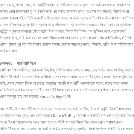
কুপন কোড, প্রমো কোড, ডিস্কাউন্ট অফার, বা সাইনআপ অফার মুলত প্রোডাক্ট এর সাধারন প্রাইস কে
কমিয়ে দেয়। ডিসকাউন্ট কুপন, গিফট কার্ড এর অর্ডার সাকসেস হবার পর সেটা আর রিফান্ড, রিটার্ন অথবা
এক্সেঞ্জ হবেনা। এই পলিসি অনুযায়ী সেইম ফোন নাম্বার বা মেইল এড্রেস দিয়ে ক্রিয়েট করা কোন কাস্টমার
একের অধিকবার ডিস্কাউন্ট বা অফার নিতে পারবেন না। প্রমোশনাল এসএমএস কিংবা অফারের ব্যানারের
কন্টেন্টে শুধুমাত্র অফারের মেইন কন্টেন্ট লিখা থাকবে, বিস্তারিত টার্মস এবং কন্ডিশুন গুলো ওয়েবসাইটে
উল্লেখ থাকে, তাই অফার নেয়ার আগে টার্মস গুলো দেখ নেয়ার সুযোগ রয়েছে। KnockToBuy.COM
কোন প্রকার পূর্ব অবগতি ছাড়াই যেকোন অফার যেকোন সময় সংশোধন, পরিবর্তন, পরিবর্ধন বা বাতিল করার
অধিকার রাখে।
সেকশন ৫ – থার্ড পার্টি লিংক
বেস্ট কাস্টমার সার্ভিস দেয়ার জন্য কিছু কিছু সার্ভিস আছে যেগুলো আমরা প্রোভাইড করলেও কিছু ক্ষেত্রে
থার্ড পার্টি সার্ভিস এর সেবা থাকতে পারে। যেসব ক্ষেত্রে আমরা থার্ড পার্টি প্রোভাইডরের লিংক প্রোভাইড
করি, সেসব ক্ষেত্রে লিংক প্রবেশের মাধ্যমের আপনি থার্ড পার্টি ওয়েবসাইটে যাবেন, যাদের সাথে আমরা
এফিলিয়েটেড না। এসব থার্ডপার্টি ওয়েবসাইট লিংক ব্যাবহার করে সার্ভিস ব্যাবহার গ্রহন করলে, সেক্ষেত্রে
কোন সমস্যা হলে সেই দায়ভার KnockToBuyএর না।
থার্ড পার্টি এই ওয়েবসাইট গুলো থেকে কোন ড্যামেজ প্রোডাক্ট, সার্ভিস, রিসোর্স, কন্টেন্ট কিংবা ট্রাঞ্জেকশন
এর মাধ্যমে ক্ষতিগ্রস্থ হলে সেই দায়ভার KnockToBuy নিবেনা। থার্ডপার্টি থেকে কোন প্রোডাক্ট নেয়ার
আগে কিংবা ট্রানজেকশন করার আগে তাদের পলিসি সম্পর্কে বিস্তারিত জেনে নেয়ার পরামর্শ থাকল।
থার্ডপার্টি থেকে নেয়া যেকোন প্রোডাক্ট রিলেটেড কমপ্লেইন, ক্লেইম, কিংবা প্রশ্ন থার্ডপার্টিদের কে করতে