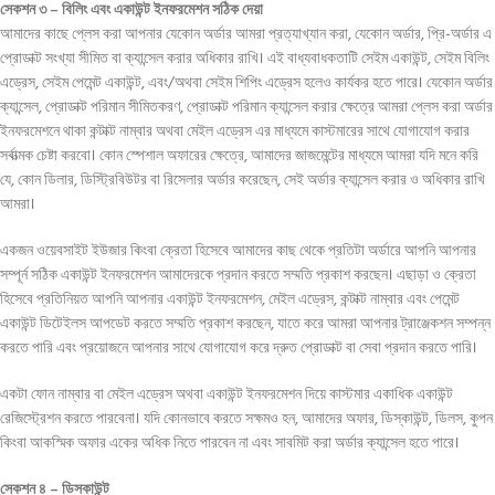
সেকশন ৩ – বিলিং এবং একাউন্ট ইনফরমেশন সঠিক দেয়া
আমাদের কাছে প্লেস করা আপনার যেকোন অর্ডার আমরা প্রত্যাখ্যান করা, যেকোন অর্ডার, প্রি-অর্ডার এ
প্রোডাক্ট সংখ্যা সীমিত বা ক্যান্সেল করার অধিকার রাখি। এই বাধ্যবাধকতাটি সেইম একাউন্ট, সেইম বিলিং
এড্রেস, সেইম পেমেন্ট একাউন্ট, এবং/অথবা সেইম শিপিং এড্রেস হলেও কার্যকর হতে পারে। যেকোন অর্ডার
ক্যান্সেল, প্রোডাক্ট পরিমান সীমিতকরণ, প্রোডাক্ট পরিমান ক্যান্সেল করার ক্ষেত্রে আমরা প্লেস করা অর্ডার
ইনফরমেশনে থাকা কন্টাক্ট নাম্বার অথবা মেইল এড্রেস এর মাধ্যমে কাস্টমারের সাথে যোগাযোগ করার
সর্বাত্মক চেষ্টা করবো। কোন স্পেশাল অফারের ক্ষেত্রে, আমাদের জাজমেন্টের মাধ্যমে আমরা যদি মনে করি
যে, কোন ডিলার, ডিস্ট্রিবিউটর বা রিসেলার অর্ডার করেছেন, সেই অর্ডার ক্যান্সেল করার ও অধিকার রাখি
আমরা।
একজন ওয়েবসাইট ইউজার কিংবা ক্রেতা হিসেবে আমাদের কাছ থেকে প্রতিটা অর্ডারে আপনি আপনার
সম্পূর্ন সঠিক একাউন্ট ইনফরমেশন আমাদেরকে প্রদান করতে সম্মতি প্রকাশ করছেন। এছাড়া ও ক্রেতা
হিসেবে প্রতিনিয়ত আপনি আপনার একাউন্ট ইনফরমেশন, মেইল এড্রেস, কন্টাক্ট নাম্বার এবং পেমেন্ট
একাউন্ট ডিটেইলস আপডেট করতে সম্মতি প্রকাশ করছেন, যাতে করে আমরা আপনার ট্রাঞ্জেকশন সম্পন্ন
করতে পারি এবং প্রয়োজনে আপনার সাথে যোগাযোগ করে দ্রুত প্রোডাক্ট বা সেবা প্রদান করতে পারি।
একটা ফোন নাম্বার বা মেইল এড্রেস অথবা একাউন্ট ইনফরমেশন দিয়ে কাস্টমার একাধিক একাউন্ট
রেজিস্ট্রেশন করতে পারবেনা। যদি কোনভাবে করতে সক্ষমও হন, আমাদের অফার, ডিস্কাউন্ট, ডিলস, কুপন
কিংবা আকস্মিক অফার একের অধিক নিতে পারবেন না এবং সাবমিট করা অর্ডার ক্যান্সেল হতে পারে।
সেকশন ৪ – ডিসকাউন্ট