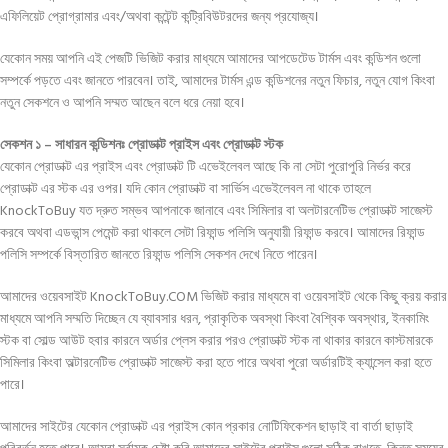
এফিলিয়েট প্রোগ্রামার এবং/অথবা কন্টেন্ট কন্ট্রিবিউটরদের জন্য প্রযোজ্য।
যেকোন সময় আপনি এই পেজটি ভিজিট করার মাধ্যমে আমাদের আপডেটেড টার্মস এবং কন্ডিশন গুলো
সম্পর্কে পড়তে এবং জানতে পারবেন। তাই, আমাদের টার্মস এন্ড কন্ডিশনের নতুন ফিচার, নতুন যোগ কিংবা
নতুন সেকশনে ও আপনি সম্মত আছেন বলে ধরে নেয়া হবে।
সেকশন ১ – সাধারন কন্ডিশনঃ প্রোডাক্ট প্রাইস এবং প্রোডাক্ট স্টক
যেকোন প্রোডাক্ট এর প্রাইস এবং প্রোডাক্ট টি এভেইলেবল আছে কি না সেটা পুরোপুরি নির্ভর করে
প্রোডাক্ট এর স্টক এর ওপর। যদি কোন প্রোডাক্ট বা সার্ভিস এভেইলেবল না থাকে তাহলে
KnockToBuy যত দ্রুত সম্ভব আপনাকে জানাবে এবং সিমিলার বা অলটারনেটিভ প্রোডাক্ট সাজেস্ট
করবে অথবা এডভান্স পেমেন্ট করা থাকলে সেটা রিফান্ড পলিসি অনুযায়ী রিফান্ড করবে। আমাদের রিফান্ড
পলিসি সম্পর্কে বিস্তারিত জানতে রিফান্ড পলিসি সেকশন দেখে নিতে পারেন।
আমাদের ওয়েবসাইট KnockToBuy.COM ভিজিট করার মাধ্যমে বা ওয়েবসাইট থেকে কিছু ক্রয় করার
মাধ্যমে আপনি সম্মতি দিচ্ছেন যে ব্যাবসার ধরন, প্রাকৃতিক অবস্থা কিংবা বৈশ্বিক অবস্থার, ইনকামিং
স্টক বা সোল্ড আউট হবার কারনে অর্ডার প্লেস করার পরও প্রোডাক্ট স্টক না থাকার কারনে কাস্টমারকে
সিমিলার কিংবা অল্টারনেটিভ প্রোডাক্ট সাজেস্ট করা হতে পারে অথবা পুরো অর্ডারটিই ক্যান্সেল করা হতে
পারে।
আমাদের সাইটের যেকোন প্রোডাক্ট এর প্রাইস কোন প্রকার নোটিফিকেশন ছাড়াই বা বার্তা ছাড়াই