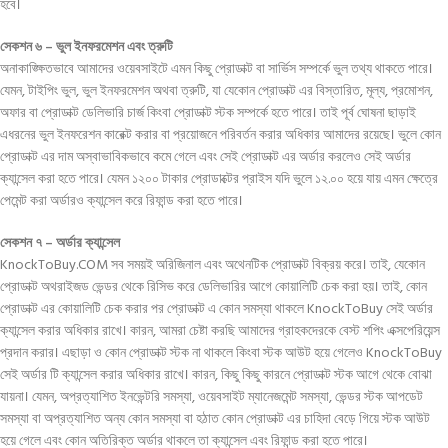
হবে।
সেকশন ৬ – ভুল ইনফরমেশন এবং ত্রুটি
অনাকাঙ্ক্ষিতভাবে আমাদের ওয়েবসাইটে এমন কিছু প্রোডাক্ট বা সার্ভিস সম্পর্কে ভুল তথ্য থাকতে পারে।
যেমন, টাইপিং ভুল, ভুল ইনফরমেশন অথবা ত্রুটি, যা যেকোন প্রোডাক্ট এর বিস্তারিত, মূল্য, প্রমোশন,
অফার বা প্রোডাক্ট ডেলিভারি চার্জ কিংবা প্রোডাক্ট স্টক সম্পর্কে হতে পারে। তাই পূর্ব ঘোষনা ছাড়াই
এধরনের ভুল ইনফরেশন কারেক্ট করার বা প্রয়োজনে পরিবর্তন করার অধিকার আমাদের রয়েছে। ভুলে কোন
প্রোডাক্ট এর দাম অস্বাভাবিকভাবে কমে গেলে এবং সেই প্রোডাক্ট এর অর্ডার করলেও সেই অর্ডার
ক্যান্সেল করা হতে পারে। যেমন ১২০০ টাকার প্রোডাক্টের প্রাইস যদি ভুলে ১২.০০ হয়ে যায় এমন ক্ষেত্রে
পেমেন্ট করা অর্ডারও ক্যান্সেল করে রিফান্ড করা হতে পারে।
সেকশন ৭ – অর্ডার ক্যান্সেল
KnockToBuy.COM সব সময়ই অরিজিনাল এবং অথেনটিক প্রোডাক্ট বিক্রয় করে। তাই, যেকোন
প্রোডাক্ট অথরাইজড ভেন্ডর থেকে রিসিভ করে ডেলিভারির আগে কোয়ালিটি চেক করা হয়। তাই, কোন
প্রোডাক্ট এর কোয়ালিটি চেক করার পর প্রোডাক্ট এ কোন সমস্যা থাকলে KnockToBuy সেই অর্ডার
ক্যান্সেল করার অধিকার রাখে। কারন, আমরা চেষ্টা করছি আমাদের গ্রাহকদেরকে বেস্ট শপিং এক্সপেরিয়েন্স
প্রদান করার। এছাড়া ও কোন প্রোডাক্ট স্টক না থাকলে কিংবা স্টক আউট হয়ে গেলেও KnockToBuy
সেই অর্ডার টি ক্যান্সেল করার অধিকার রাখে। কারন, কিছু কিছু কারনে প্রোডাক্ট স্টক আগে থেকে বোঝা
যায়না। যেমন, অপ্রত্যাশিত ইনভেন্টরি সমস্যা, ওয়েবসাইট ম্যানেজমেন্ট সমস্যা, ভেন্ডর স্টক আপডেট
সমস্যা বা অপ্রত্যাশিত অন্য কোন সমস্যা বা হঠাত কোন প্রোডাক্ট এর চাহিদা বেড়ে গিয়ে স্টক আউট
হয়ে গেলে এবং কোন অতিরিক্ত অর্ডার থাকলে তা ক্যান্সেল এবং রিফান্ড করা হতে পারে।