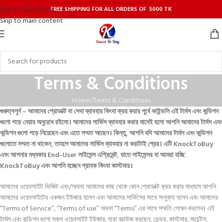
FREE SHIPPING FOR ALL ORDERS OF 5000 TK
Skip to navigation
Skip to main content
Terms & Conditions
Home
Terms & Conditions
গুরুত্বপুর্ন – আমাদের প্রোডাক্ট বা সেবা ব্যাবহার কিংবা ক্রয় করার পূর্বে কাইন্ডলি এই টার্মস এবং কন্ডিশন
গুলো পড়ে নেয়ার অনুরোধ রইলো। আমাদের সার্ভিস ব্যাবহার করার মানেই হলো আপনি আমাদের টার্মস এবং
কন্ডিশন গুলো পড়ে নিয়েছেন এবং এতে সম্মত আছেন। কিন্তু, আপনি যদি আমাদের টার্মস এবং কন্ডিশন
গুলোতে সম্মত না থাকেন, তাহলে আমাদের সার্ভিস ব্যাবহার না করাটাই শ্রেয়। এটি KnockToBuy
এবং আপনার মধ্যকার End-User লাইসেন্স এগ্রিমেন্ট, যাতে লাইসেন্সর বা আমরা হচ্ছি
KnockToBuy এবং আপনি হচ্ছেন গ্রাহক কিংবা কাস্টমার।
আমাদের ওয়েবসাইট ভিজিট এবং/অথবা আমাদের কাছ থেকে কোন প্রোডাক্ট ক্রয় করার মাধ্যমে আপনি
আমাদের ওয়েবসাইটের একজন ইউজার হলেন এবং আমাদের সার্ভিসের সাথে সংযুক্ত হলেন এবং আমাদের
“Terms of Service”, “Terms of use” অথবা “Terms” এর সাথে সম্মতি পোষন করলেন। এই
টার্মস এবং কন্ডিশন গুলো সকল ওয়েবসাইট ইউজার, যারা ব্রাউজ করছেন, ভেন্ডর, কাস্টমার, মার্চেন্টস,