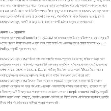
পরিবর্তন হতে পারে। আমরা সর্বাত্মক চেষ্টা করি আমাদের সাইটের প্রাইস গুলো সঠিক রাখতে, কিন্তু সময়ের
সাথে সাথে দাম পরিবর্তন হতে পারে। এক্ষেত্রে অর্ডার ডেলিভারিতে পাঠানোর আগেই আপনাকে জানানো
হবে এবং আপনি চাইলে অর্ডারটা নিতে পারেন কিংবা ক্যান্সেল ও করতে পারেন। KnockToBuy যেকোন
সময় যেকোন সার্ভিস বা অফার বা ডেলিভারি বন্ধ করা, পরিবর্তন কিংবা পরিবর্ধন করার অধিকার রাখে।
KnockToBuy , আপনি বা অন্য কারো কাছে এসব পরিবর্তনের জন্য দায়বদ্ধ থাকবেনা।
সেকশন ২ – প্রোডাক্টস
আমাদের সকল প্রোডাক্ট KnockToBuy.COM এর মাধ্যমে অনলাইনে এভেইলেবল রয়েছে। প্রোডাক্ট
গুলোর পরিমান সীমিত সংখ্যক ও হতে পারে, তাই রিটার্ন এবং এক্সচেঞ্জ সুবিধা কেবল আমাদের Return
Policy অনুযায়ী প্রসেস করা হবে।
KnockToBuy.COM সর্বাত্মক চেষ্টা করে সাইটের সকল প্রোডাক্ট এর কালার, সাইজ বা অন্য কোন
ভেরিয়েশন থাকলে তা সঠিকভাবে ওয়েবসাইটে দেখানোর জন্য কিংবা বর্ণনা করার জন্য এবং সিলেকশনের
অপশন দেয়ার। তারপর ও ইউজারের ডিভাইস সেটিংস, ডিভাইস মডেল, ওএস রিজিয়ন কিংবা কালার
ক্যালিব্রেশন এর জন্য প্রোডাক্ট এর কালার কিংবা সাইজ ভিন্ন দেখা যেতে পারে। তাই
KnockToBuy.COM নিশ্চয়তা দিতে পারেনা যে প্রোডাক্ট বাস্তবে দেখতে হুবহু সাইটে দেখানো
প্রোডাক্ট এর ছবির মত হবে। যদি কোন প্রোডাক্ট ওয়েবসাইটের বর্ননার সাথে না মিলে, এক্ষেত্রে আপনি
চাইলে প্রোডাক্ট টি অব্যাবহৃত অবস্থায় আমাদের Return and Replacement Policy অনুযায়ী
রিটার্ন করতে পারেন। তাছাড়া, যেকোন প্রোডাক্ট এর স্টক কে সীমিত করার, নোটিফিকেশন ছাড়াই প্রাইস
কিংবা বর্ণনা পরিবর্তন করার অধিকার আমরা সংরক্ষন করি।