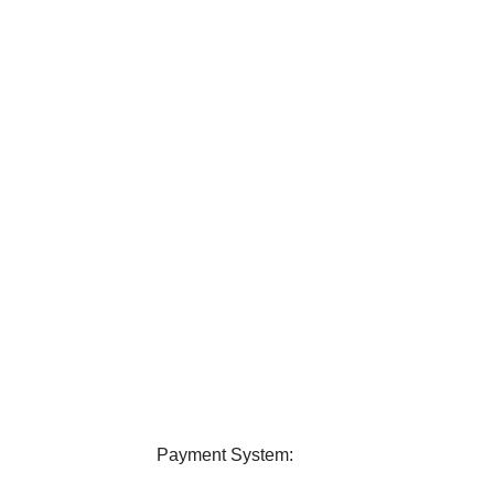
elivery
24/7 Support
ver all over Bangladesh.
Contact us any query about us
Payment System: