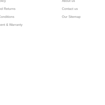
olicy
About us
nd Returns
Contact us
onditions
Our Sitemap
ent & Warranty