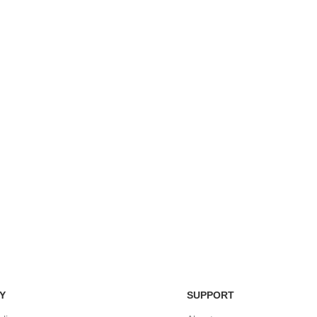
Easy Return Policy
nsaction
Home D
Simply return it within 3 days.
 on delivery.
We deli
Y
SUPPORT