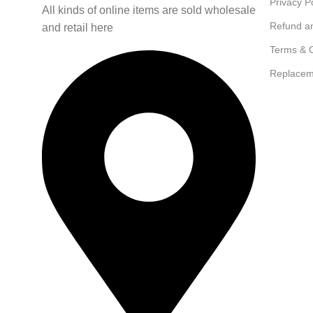
Privacy P
All kinds of online items are sold wholesale
Refund a
and retail here
Terms & C
Replacem