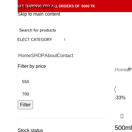
FREE SHIPPING FOR ALL ORDERS OF 5000 TK
Skip to navigation
Skip to main content
SELECT CATEGORY
Home
SHOP
About
Contact
Filter by price
Home
P
-33%
Filter
500ml
Stock status