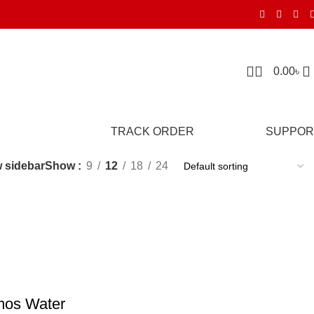
0.00
৳
TRACK ORDER
SUPPOR
 sidebar
Show
9
12
18
24
mos Water