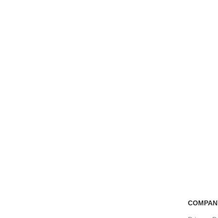
Free Shipping
100% Secure Tra
if you order more than 5000tk
Pay online or cash
COMPAN