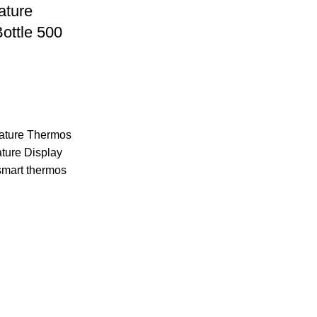
ature
Bottle 500
rature Thermos
ature Display
smart thermos