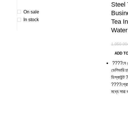
Steel
On sale
Busin
In stock
Tea In
Water
1,050.00
ADD T
????যে কোন
ডেলিভারি চা
ডিস্কাউন্ট
????প্রোডা
মধ্যে সারা