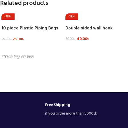
Related products
-75%
-33%
10 piece Plastic Piping Bags
Double sided wall hook
Cake Cream Decorating
40.00
৳
25.00
৳
60.00
৳
99.00
৳
ADD TO CART
ADD TO CART
????বেশি কিনুন বেশি জিতুন
Free Shipping
if you order more than 5000tk