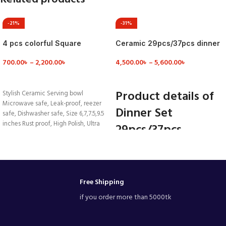
-21%
-31%
4 pcs colorful Square
Ceramic 29pcs/37pcs dinner
Serving Dish
set
700.00
৳
–
2,200.00
৳
4,500.00
৳
–
5,600.00
৳
VIEW DETAILS
VIEW DETAILS
Product details of
Stylish Ceramic Serving bowl
Microwave safe, Leak-proof, reezer
Dinner Set
safe, Dishwasher safe, Size 6,7,7.5,9.5
inches Rust proof, High Polish, Ultra
29pcs/37pcs
Durability.
,Ceramic dinner set
6 Pcs Full Plates
6 Pcs Half Plates
Free Shipping
6 Pcs Cups6 Pcs Saucers
4/6 Pcs Curry Bowls
if you order more than 5000tk
1 Pcs Rice Dish
6 Pcs Sauce bate (for 37 pcs set)