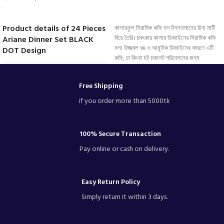
VIEW DETAILS
VIEW DETAILS
Product details of 24 Pieces
কালারফুল সিরামিক কফি মগ উন্নতমানের চিনা মাটি
Ariane Dinner Set BLACK
দিয়ে তৈরি। চমৎকার কালার ডিজাইনের সিরামিক কফি
মগ। উজ্জ্বল রঙ ও আধুনিক ডিজাইনের কারণে এটি
DOT Design
কফি, চা কিংবা হট চকলেট পরিবেশনের জন্য
উপযুক্ত।,ওভেন প্রভু সিরামিক মগ ।ব্যবহারে
আরামদায়ক ও পরিষ্কার করা সহজ হওয়ায় এটি ঘর ও
Free Shipping
অফিস উভয় জায়গায় ব্যবহারের করতে পারবেন
if you order more than 5000tk
100% Secure Transaction
Pay online or cash on delivery.
Easy Return Policy
Simply return it within 3 days.